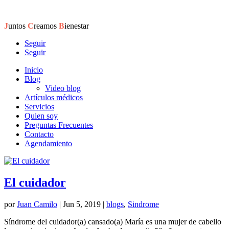
J
untos
C
reamos
B
ienestar
Seguir
Seguir
Inicio
Blog
Video blog
Artículos médicos
Servicios
Quien soy
Preguntas Frecuentes
Contacto
Agendamiento
El cuidador
por
Juan Camilo
|
Jun 5, 2019
|
blogs
,
Sindrome
Síndrome del cuidador(a) cansado(a) María es una mujer de cabello